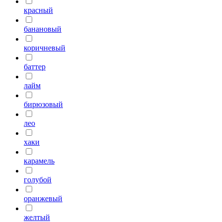
красный
банановый
коричневый
баттер
лайм
бирюзовый
лео
хаки
карамель
голубой
оранжевый
желтый