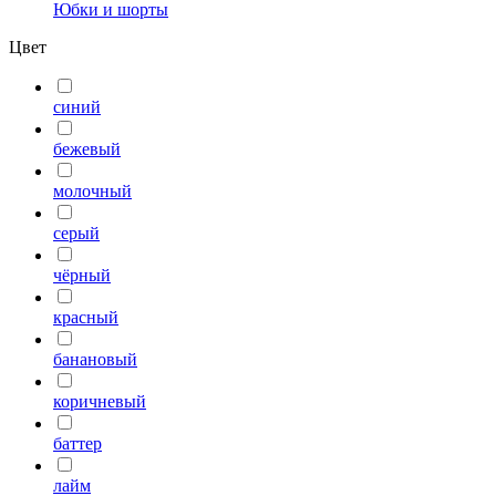
Юбки и шорты
Цвет
синий
бежевый
молочный
серый
чёрный
красный
банановый
коричневый
баттер
лайм