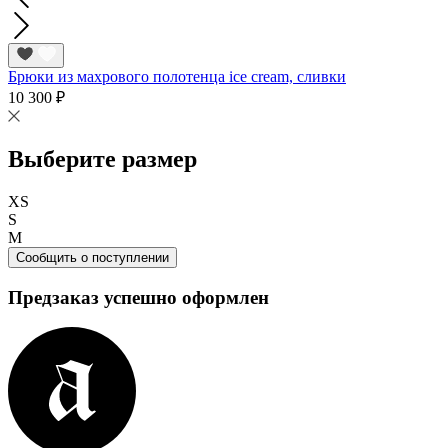
Брюки из махрового полотенца ice cream, сливки
10 300 ₽
Выберите размер
XS
S
M
Сообщить о поступлении
Предзаказ успешно оформлен