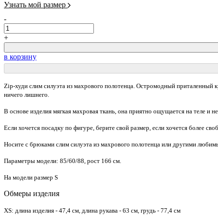
Узнать мой размер
-
+
в корзину
Zip-худи слим силуэта из махрового полотенца. Остромодный приталенный к
ничего лишнего.
В основе изделия мягкая махровая ткань, она приятно ощущается на теле и н
Если хочется посадку по фигуре, берите свой размер, если хочется более св
Носите с брюками слим силуэта из махрового полотенца или другими любим
Параметры модели: 85/60/88, рост 166 см.
На модели размер S
Обмеры изделия
XS: длина изделия - 47,4 см, длина рукава - 63 см, грудь - 77,4 см