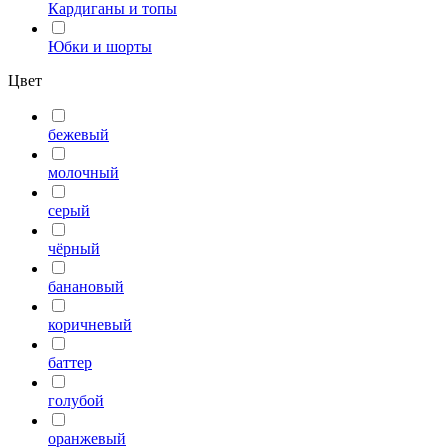
Кардиганы и топы
Юбки и шорты
Цвет
бежевый
молочный
серый
чёрный
банановый
коричневый
баттер
голубой
оранжевый