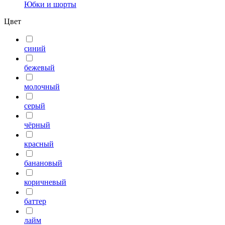
Юбки и шорты
Цвет
синий
бежевый
молочный
серый
чёрный
красный
банановый
коричневый
баттер
лайм