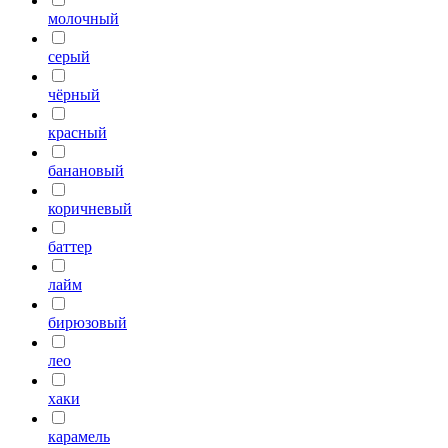
молочный
серый
чёрный
красный
банановый
коричневый
баттер
лайм
бирюзовый
лео
хаки
карамель